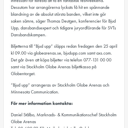
intressant för tillresta att få en fantastisk festweekend.
Dessutom har arrangörerna lyckats få hit en spännande
blandning av de absolut största banden, vilket inte gör
saken sämre, säger Thomas Deutgen, konferencier för Bjud
Upp, dansbandsexpert och tidigare juryordförande för SVTs
Dansbandskampen.
Biljetterna till ”Bjud upp” släpps redan fredagen den 25 april
kl 09.00 via globearenas.se, bjudupp.com samt axs.com.
Det går även att köpa biljetter via telefon 077-131 00 00
samt via Stockholm Globe Arenas biljettkassa på
Globentorget.
”Bjud upp” arrangeras av Stockholm Globe Arenas och
Minnesota Communication.
För mer information kontakta:
Daniel Stålbo, Marknads- & Kommunikationschef Stockholm
Globe Arenas