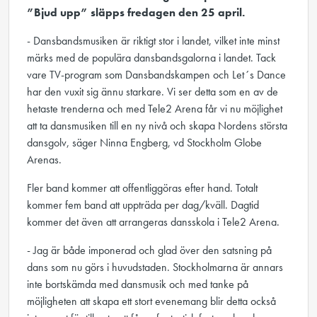
”Bjud upp” släpps fredagen den 25 april.
- Dansbandsmusiken är riktigt stor i landet, vilket inte minst
märks med de populära dansbandsgalorna i landet. Tack
vare TV-program som Dansbandskampen och Let´s Dance
har den vuxit sig ännu starkare. Vi ser detta som en av de
hetaste trenderna och med Tele2 Arena får vi nu möjlighet
att ta dansmusiken till en ny nivå och skapa Nordens största
dansgolv, säger Ninna Engberg, vd Stockholm Globe
Arenas.
Fler band kommer att offentliggöras efter hand. Totalt
kommer fem band att uppträda per dag/kväll. Dagtid
kommer det även att arrangeras dansskola i Tele2 Arena.
- Jag är både imponerad och glad över den satsning på
dans som nu görs i huvudstaden. Stockholmarna är annars
inte bortskämda med dansmusik och med tanke på
möjligheten att skapa ett stort evenemang blir detta också