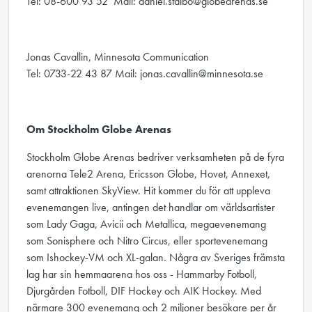
Tel: 08-600 93 52 Mail: daniel.stalbo@globearenas.se
Jonas Cavallin, Minnesota Communication
Tel: 0733-22 43 87 Mail: jonas.cavallin@minnesota.se
Om Stockholm Globe Arenas
Stockholm Globe Arenas bedriver verksamheten på de fyra
arenorna Tele2 Arena, Ericsson Globe, Hovet, Annexet,
samt attraktionen SkyView. Hit kommer du för att uppleva
evenemangen live, antingen det handlar om världsartister
som Lady Gaga, Avicii och Metallica, megaevenemang
som Sonisphere och Nitro Circus, eller sportevenemang
som Ishockey-VM och XL-galan. Några av Sveriges främsta
lag har sin hemmaarena hos oss - Hammarby Fotboll,
Djurgården Fotboll, DIF Hockey och AIK Hockey. Med
närmare 300 evenemang och 2 miljoner besökare per år