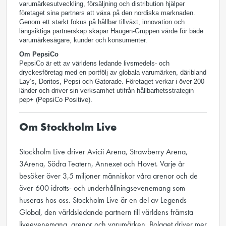
varumärkesutveckling, försäljning och distribution hjälper
företaget sina partners att växa på den nordiska marknaden.
Genom ett starkt fokus på hållbar tillväxt, innovation och
långsiktiga partnerskap skapar Haugen-Gruppen värde för både
varumärkesägare, kunder och konsumenter.
Om PepsiCo
PepsiCo är ett av världens ledande livsmedels- och
dryckesföretag med en portfölj av globala varumärken, däribland
Lay’s, Doritos, Pepsi och Gatorade. Företaget verkar i över 200
länder och driver sin verksamhet utifrån hållbarhetsstrategin
pep+ (PepsiCo Positive).
Om Stockholm Live
Stockholm Live driver Avicii Arena, Strawberry Arena,
3Arena, Södra Teatern, Annexet och Hovet. Varje år
besöker över 3,5 miljoner människor våra arenor och de
över 600 idrotts- och underhållningsevenemang som
huseras hos oss. Stockholm Live är en del av Legends
Global, den världsledande partnern till världens främsta
liveevenemang, arenor och varumärken. Bolaget driver mer