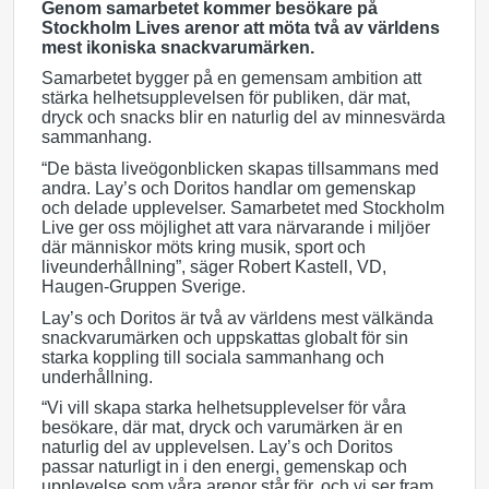
Genom samarbetet kommer besökare på
Stockholm Lives arenor att möta två av världens
mest ikoniska snackvarumärken.
Samarbetet bygger på en gemensam ambition att
stärka helhetsupplevelsen för publiken, där mat,
dryck och snacks blir en naturlig del av minnesvärda
sammanhang.
“De bästa liveögonblicken skapas tillsammans med
andra. Lay’s och Doritos handlar om gemenskap
och delade upplevelser. Samarbetet med Stockholm
Live ger oss möjlighet att vara närvarande i miljöer
där människor möts kring musik, sport och
liveunderhållning”, säger Robert Kastell, VD,
Haugen-Gruppen Sverige.
Lay’s och Doritos är två av världens mest välkända
snackvarumärken och uppskattas globalt för sin
starka koppling till sociala sammanhang och
underhållning.
“Vi vill skapa starka helhetsupplevelser för våra
besökare, där mat, dryck och varumärken är en
naturlig del av upplevelsen. Lay’s och Doritos
passar naturligt in i den energi, gemenskap och
upplevelse som våra arenor står för, och vi ser fram