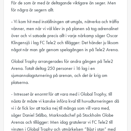
För de som är med är deltagande viktigare än seger. Men
för några är segern allt.
‑ Vi kom hit med inställningen att umgås, nätverka och träffa
vänner, men när vi väl klev in på planen så tog adrenalinet
över och vi satsade precis allt i varje närkamp säger Oscar
Klingensjö i lag FC Tele2 och tillägger: Det händer ju liksom
något när man går genom spelagången in på Tele2 Arena.
Global Trophy arrangerades för andra gången på Tele2
Arena. Totalt deltog 250 personer i 16 lag i en
sjumannalagsturnering på arenan, och det är krig om
platserna.
- Intresset är enormt för att vara med i Global Trophy, till
nästa år måste vi kanske införa kval till huvudturneringen då
vi i år fick lov att tacka nej till många som vill vara med,
säger Daniel Stålbo, Marknadschef på Stockholm Globe
Arenas och tillägger: Men idag gratulerar vi FC Tele2 till
vinsten i Global Trophy och utmärkelsen ”Bäst i stan” med