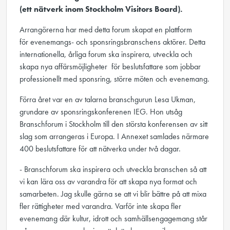
(ett nätverk inom Stockholm Visitors Board).
Arrangörerna har med detta forum skapat en plattform
för evenemangs- och sponsrings­branschens aktörer. Detta
internationella, årliga forum ska inspirera, utveckla och
skapa nya affärsmöjligheter för beslutsfattare som jobbar
professionellt med sponsring, större möten och evenemang.
Förra året var en av talarna branschgurun Lesa Ukman,
grundare av sponsringskonferenen IEG. Hon utsåg
Branschforum i Stockholm till den största konferensen av sitt
slag som arrangeras i Europa. I Annexet samlades närmare
400 beslutsfattare för att nätverka under två dagar.
- Branschforum ska inspirera och utveckla branschen så att
vi kan lära oss av varandra för att skapa nya format och
samarbeten. Jag skulle gärna se att vi blir bättre på att mixa
fler rättigheter med varandra. Varför inte skapa fler
evenemang där kultur, idrott och samhällsengagemang står