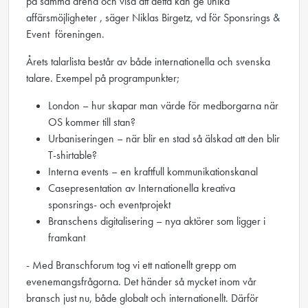
på samma arena och visa att detta kan ge unika
affärsmöjligheter , säger Niklas Birgetz, vd för Sponsrings &
Event ­ föreningen.
Årets talarlista består av både internationella och svenska
talare. Exempel på programpunkter;
London – hur skapar man värde för medborgarna när
OS kommer till stan?
Urbaniseringen – när blir en stad så älskad att den blir
T-shirtable?
Interna events – en kraftfull kommunikationskanal
Casepresentation av Internationella kreativa
sponsrings- och eventprojekt
Branschens digitalisering – nya aktörer som ligger i
framkant
- Med Branschforum tog vi ett nationellt grepp om
evenemangsfrågorna. Det händer så mycket inom vår
bransch just nu, både globalt och internationellt. Därför