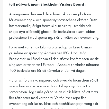
(ett nätverk inom Stockholm Visitors Board).
Arrangörerna har med detta forum skapat en plattform
för evenemangs- och sponsrings­branschens aktörer. Detta
internationella, årliga forum ska inspirera, utveckla och
skapa nya affärsmöjligheter för beslutsfattare som jobbar
professionellt med sponsring, större möten och evenemang.
Förra året var en av talarna branschgurun Lesa Ukman,
grundare av sponsringskonferenen IEG. Hon utsåg
Branschforum i Stockholm till den största konferensen av sitt
slag som arrangeras i Europa. I Annexet samlades närmare
400 beslutsfattare för att nätverka under två dagar.
- Branschforum ska inspirera och utveckla branschen så att
vi kan lära oss av varandra för att skapa nya format och
samarbeten. Jag skulle gärna se att vi blir bättre på att mixa
fler rättigheter med varandra. Varför inte skapa fler
evenemang där kultur, idrott och samhällsengagemang står